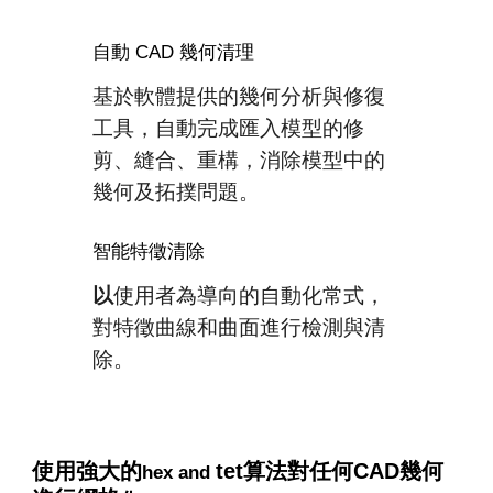
自動 CAD 幾何清理
基於軟
體
提供的幾何分析與修復
工具，自動完成
匯
入模型的修
剪、縫合、重構，消除模型中的
幾何及拓撲問題。
智能特徵清除
以
使用者
為導向的自動化
常式
，
對
特徵曲線和曲面
進行
檢測與清
除。
使用強大的
tet算法對任何CAD幾何
hex and