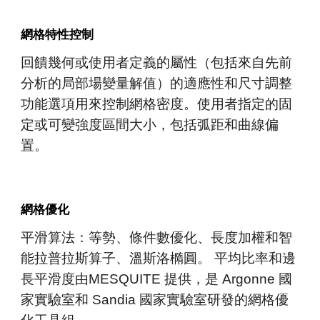
網格特性控制
回饋
幾何或
使用者
定義的屬性（包括來自先前
分析的局部場變量解值）的適應性和尺寸調整
功能選項用來
控制
網格密度。
使用者
指定的固
定或可變強度區間大小，包括弧距和曲線偏
置。
網格優化
平滑算法：等勢
、
條件數優化
、
長度加權和智
能拉普拉斯算子
、
溫斯洛橢圓。 平均比率和邊
長平滑度由MESQUITE 提供
，
是 Argonne 國
家實驗室和 Sandia 國家實驗室研發的網格優