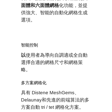
面體和六面體網格
化
功能，並提
供強大、智能的自動化網格生成
選項。
智能控制
以
使用者
為導向自
調適
或全自動
選擇合適的
網格尺寸和網格策
略
。
多方案網格化
具有 Distene MeshGems
、
Delaunay和先進的前端算法的多
方案自動 tri / tet 網格
化
方案。