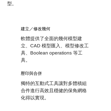
型。
建立／修改幾何
軟
體
提供了全面的幾何模型
建
立
、CAD
模型
匯
入、模型
修改
工
具、Boolean
operations
等工
具。
壓印與合併
獨特的互動式工具讓對多體積組
合件進行高效且穩健的保角網格
化得以實現。