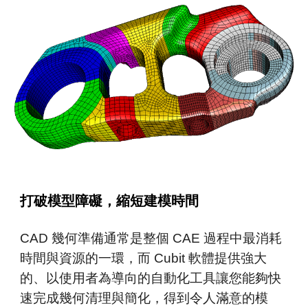
打破模型障礙，縮短建模時間
CAD
幾何
準備通常是整個
CAE
過程中最消耗
時間與資源的一環，而 Cubit 軟
體
提供強大
的、以
使用者
為導向的自動化工具
讓
您能夠快
速完成幾何清理與簡化，得到令人滿意的模