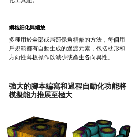
化工具
組
。
網格細化與縮放
多種用於全
部
或局部
保角
精修的方法，每個用
戶規範都有自動生成的過渡元素，包括枕形和
方向性薄板操作以減少或產生各向異性。
強大的腳本編寫和過程自動化功能將
模擬能力推展至極大