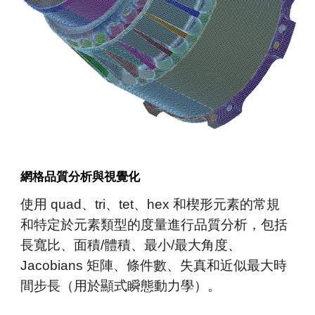
網格品質分析與視覺化
使用
quad
、
tri
、
tet
、hex
和楔形元素的常規
和特定於元素類型的度量進行
品質
分析，包括
長寬比
、
面積/體積
、
最小/最大角度
、
Jacobians 矩陣
、
條件數
、
失真和近似最大時
間步長（用於顯式瞬態動力學）。