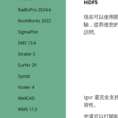
HDF5
RadExPro 2024.4
現在可以使用開放
RockWorks 2022
驗，從而使您的
訪問。
SigmaPlot
SMS 13.4
Strater 5
Surfer 29
Systat
Voxler 4
Igor 還完全支
WellCAD
容性。
WMS 11.3
您還可以打開和