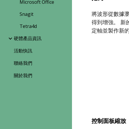
Microsoft Office
將波形從數據
Snagit
得到增強。 新
Tetra4d
定軸並製作新的
硬體產品資訊
活動快訊
聯絡我們
關於我們
控制面板縮放