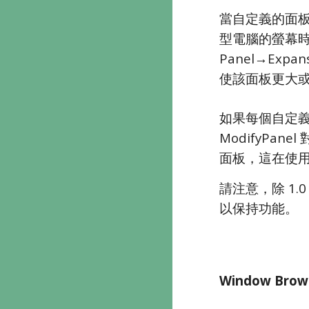
當自定義的面
型電腦的螢幕時
Panel→Expa
使該面板更大
如果每個自定義
ModifyPa
面板，這在使
請注意，除 1.
以保持功能。
Window Bro