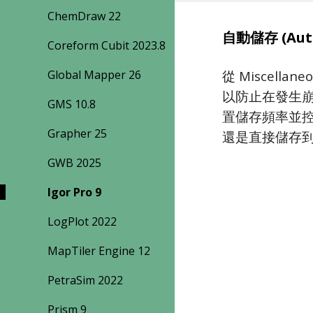
ChemDraw 22
自動儲存 (Aut
Coreform Cubit 2023.8
從 Miscellane
Global Mapper 26
以防止在發生崩
GMS 10.8
置儲存頻率並
Grapher 25
還是直接儲存
GWB 2025
Igor Pro 9
LogPlot 2022
MapTiler Engine 12
PetraSim 2022
Prism 9