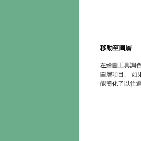
移動至圖層
在繪圖工具調
圖層項目。 如
能簡化了以往