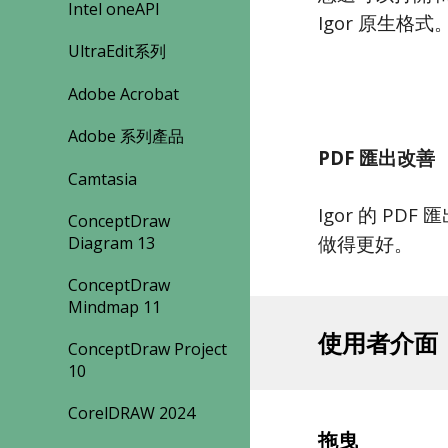
Intel oneAPI
Igor 原生格式
UltraEdit系列
Adobe Acrobat
Adobe 系列產品
PDF 匯出改善
Camtasia
Igor 的 P
ConceptDraw
做得更好。
Diagram 13
ConceptDraw
Mindmap 11
使用者介面
ConceptDraw Project
10
CorelDRAW 2024
拖曳